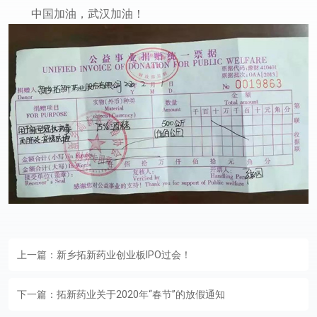
中国加油，武汉加油！
上一篇：
新乡拓新药业创业板IPO过会！
下一篇：
拓新药业关于2020年“春节”的放假通知