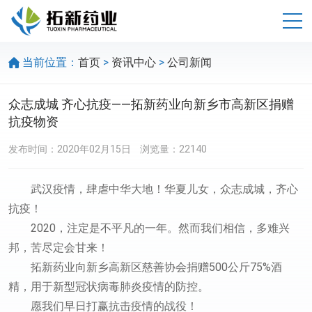
>
>
当前位置：
首页
资讯中心
公司新闻
众志成城 齐心抗疫——拓新药业向新乡市高新区捐赠
抗疫物资
发布时间：2020年02月15日
浏览量：22140
武汉疫情，肆虐中华大地！华夏儿女，众志成城，齐心
抗疫！
2020，注定是不平凡的一年。然而我们相信，多难兴
邦，苦尽定会甘来！
拓新药业向新乡高新区慈善协会捐赠500公斤75%酒
精，用于新型冠状病毒肺炎疫情的防控。
愿我们早日打赢抗击疫情的战役！