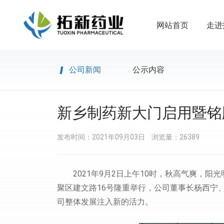
网站首页
走进
公司新闻
公示内容
新乡制药新大门启用暨铭
发布时间：2021年09月03日
浏览量：26389
2021年9月2日上午10时，秋高气爽，
聚区建文路16号隆重举行，公司董事长杨西宁
司整体发展注入新的活力。