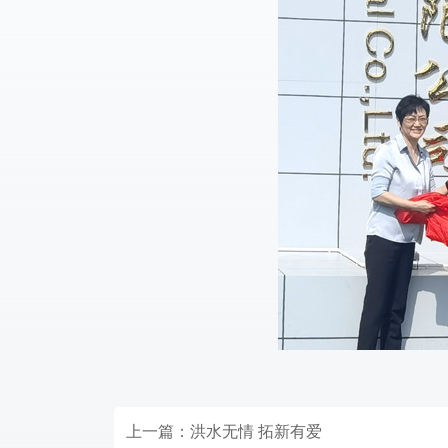
上一篇：
洪水无情 拓新有爱