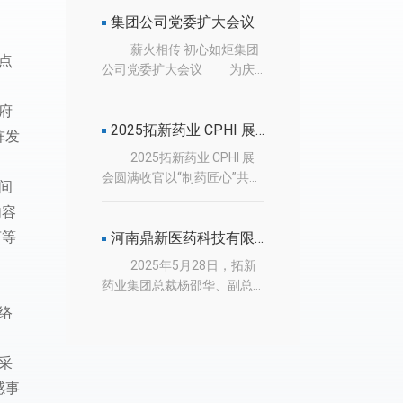
拓新药业（内蒙古）有限公
司，在内蒙古托克托经济开
集团公司党委扩大会议
发区项目地举行“原料药及健
薪火相传 初心如炬集团
点
康膳食补充剂生物制造基地
公司党委扩大会议 为庆
建设项目”开工奠基仪式。此
祝中国共 产党建党104周年，
项目的顺利开工，是拓新集
近期拓新药业集团公司党委
府
团优化全国产业布局、扩产
在集团公司会议室召开党委
2025拓新药业 CPHI 展会圆满收官
阵发
提质、转型升级的战略性关
扩大会议，会议由集团党委
2025拓新药业 CPHI 展
键一步，标志着企业北方现
书记蔡玉瑛同志主持，集团
会圆满收官以“制药匠心”共探
代化生物制造产业基地建设
间
总部及各子公司党委委员、
医药健康新未来 CPHI &
正式落地，将为区域生物医
支部书记参加了会议。 会
内容
PMEC China 2025 已于6月
药产业高质量发展注入强劲
议首先按照组织程序增补了
言等
24-26日在上海浦东新国际博
河南鼎新医药科技有限公司与新乡学院举行战略合作签约仪式
新生动能！开工现场气氛热
党委委员，建全了党委班子
览中心华彩绽放，掀起全球
烈、气势昂扬、彩旗林立、
2025年5月28日，拓新
体系，审议并通过了《关于
医药界热潮。拓新药业
秩序井然，奋进氛围浓厚。
药业集团总裁杨邵华、副总
拓新药业集团离退休党组织
（SZ：301089）携其核心生
亲临开工仪式现场观礼的有
裁李涛，同鼎新医药总经理
关系管理的（暂行）规
络
产型全资子公司新乡制药、
各级政府领导、行业嘉宾、
马冠军应邀出席“河南鼎新医
定》，明确了离退休党员党
华康制药、鼎新医药和精泉
企业高管团队等，其中主席
药科技有限公司与新乡学
组织关系的转接、管理与服
生物重磅亮相于W2B12，全
台上观礼并为奠基培土的领
采
院”校企合作签约仪式，新乡
务流程。随后，在开展教育
方位展示了公司在原料药、
导与嘉宾有：拓新集团董事
学院校长王孝俊、副校长陈
实践活动环节，蔡玉瑛书记
感事
医药中间体和功能性食品等
长杨西宁，拓新集团总裁杨