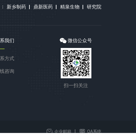
诞生和发挥效力的幕后英雄
实干致远仪式上，拓新集团
会议通过一系列务实举措，
司：
新乡制药
鼎新医药
精泉生物
研究院
与坚实根基。 医药中间体：
总裁杨邵华先生发表振奋人
进一步完善了党委班子建
嘧啶系列、嘌呤系列、核苷
心、催人奋进的开工致辞。
设，强化了党员队伍管理，
酸系列、核苷系列等多个系
总裁首先向长期关心、全力
提升了党组织的凝聚力与战
列核苷（酸）类产品。具备
推动项目落地建设的托克托
斗力，为集团公司在市场竞
起步早、规模大、品种全等
县委、县政府及各级主管部
争中行稳致远提供了坚强的
系我们
微信公众号
优势。 功能性食品原料： L-
门、长期深度协同的产业链
思想和组织保障。
α-甘磷酸胆碱、胞磷胆碱
合作伙伴、全体一线建设者
（钠）、一水肌酸、左旋肉
与项目工作人员致以诚挚谢
系方式
碱、D-核糖、辅酶Q10、叶
意。总裁指出，拓新药业
酸、5ˊ-核苷酸 （UMP、
（内蒙古）有限公司“原料药
线咨询
AMP、CMP、IMP、GMP）
及健康膳食补充剂生物制造
等。以“制药理念生产食品原
基地建设项目”是拓新集团布
扫一扫关注
料”推动营养食品高质量发
局省外的第 一个重大实体投
展，打造行业标杆。本届展
资项目，着眼发展生物医
会吸引包括印度、印度尼西
药、大健康产业，肩负国家
亚、俄罗斯、韩国、巴基斯
战略性新兴产业发展使命；
坦、孟加拉、日本等多个国
我们要始终坚守开拓创新、
家和地区的关注。拓新药业
诚信奉献的发展理念，持续
努力从“制造者”变为“解决方
深耕核心技术、打磨产品体
|
企业邮箱
OA系统
案提供者”，既深耕中国产业
系、夯实产业根基；继续深