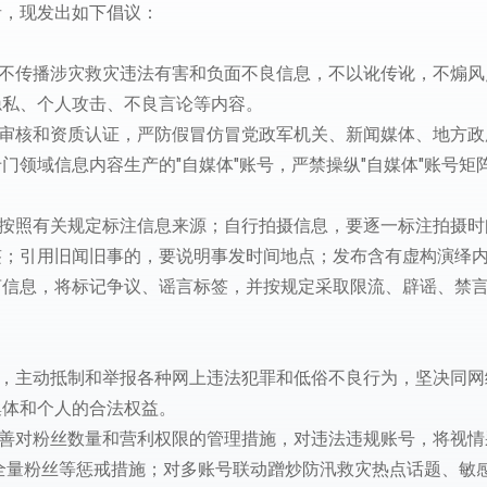
者，现发出如下倡议：
、不传播涉灾救灾违法有害和负面不良信息，不以讹传讹，不煽风
隐私、个人攻击、不良言论等内容。
工审核和资质认证，严防假冒仿冒党政军机关、新闻媒体、地方政
领域信息内容生产的"自媒体"账号，严禁操纵"自媒体"账号矩
要按照有关规定标注信息来源；自行拍摄信息，要逐一标注拍摄时
签；引用旧闻旧事的，要说明事发时间地点；发布含有虚构演绎
言信息，将标记争议、谣言标签，并按规定采取限流、辟谣、禁
观，主动抵制和举报各种网上违法犯罪和低俗不良行为，坚决同网
集体和个人的合法权益。
完善对粉丝数量和营利权限的管理措施，对违法违规账号，将视情
全量粉丝等惩戒措施；对多账号联动蹭炒防汛救灾热点话题、敏