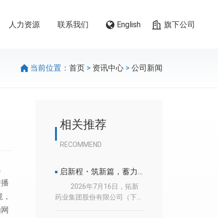
人力资源
联系我们
旗下公司
English
>
>
当前位置：
首页
资讯中心
公司新闻
相关推荐
RECOMMEND
集
启新程・筑新篇，蓄力腾飞向未来！ 拓新集团内蒙古基地项目盛大开工
传播
2026年7月16日，拓新
境，
药业集团股份有限公司（下
称：“拓新集团”）全资子公司
的网