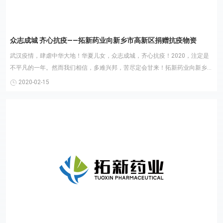
众志成城 齐心抗疫——拓新药业向新乡市高新区捐赠抗疫物资
武汉疫情，肆虐中华大地！华夏儿女，众志成城，齐心抗疫！2020，注定是
不平凡的一年。然而我们相信，多难兴邦，苦尽定会甘来！拓新药业向新乡高
新区慈善协会捐赠500......
2020-02-15