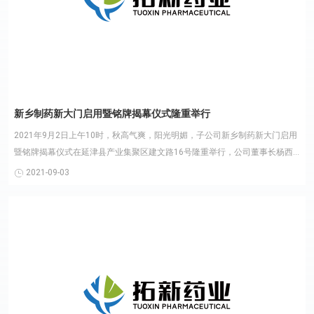
新乡制药新大门启用暨铭牌揭幕仪式隆重举行
2021年9月2日上午10时，秋高气爽，阳光明媚，子公司新乡制药新大门启用
暨铭牌揭幕仪式在延津县产业集聚区建文路16号隆重举行，公司董事长杨西
宁、总经理蔡玉瑛出......
2021-09-03