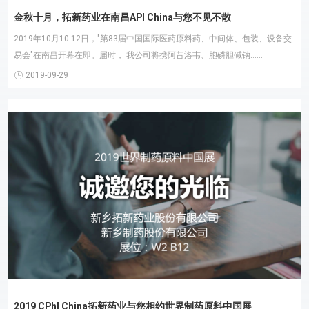
金秋十月，拓新药业在南昌API China与您不见不散
2019年10月10-12日，"第83届中国国际医药原料药、中间体、包装、设备交
易会"在南昌开幕在即。届时， 我公司将携阿昔洛韦、胞磷胆碱钠......
2019-09-29
2019 CPhI China拓新药业与您相约世界制药原料中国展