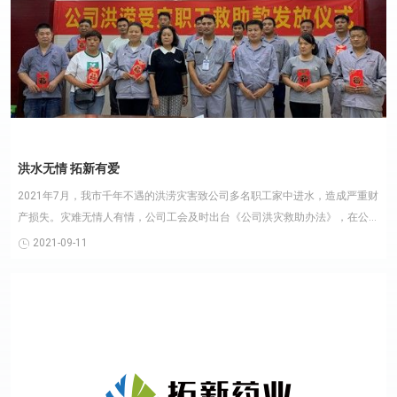
洪水无情 拓新有爱
2021年7月，我市千年不遇的洪涝灾害致公司多名职工家中进水，造成严重财
产损失。灾难无情人有情，公司工会及时出台《公司洪灾救助办法》，在公司
领导和公司党委的大力......
2021-09-11