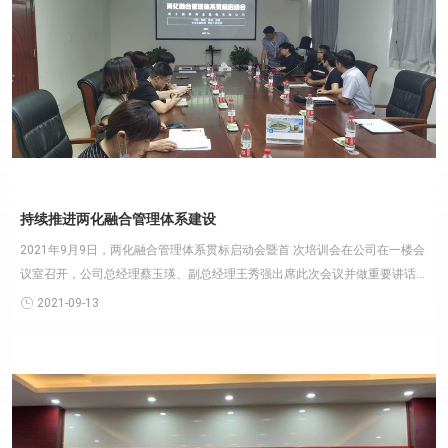
持续推进两化融合管理体系建设
2021年9月9日，两化融合管理体系贯标启动会暨首 次培训会在公司在一楼会
议室召开，公司总经理蔡玉瑛、副总经理王秀强出席此次会议并做重要讲话，
各部门主要负责人列......
2021-09-13